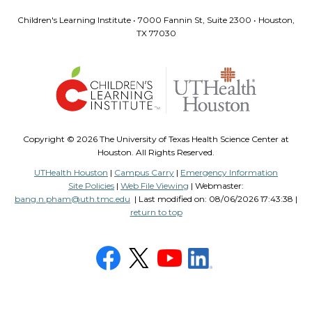
Children's Learning Institute • 7000 Fannin St, Suite 2300 • Houston,
TX 77030
Copyright ©
2026 The University of Texas Health Science Center at
Houston. All Rights Reserved.
UTHealth Houston
|
Campus Carry
|
Emergency Information
Site Policies
|
Web File Viewing
| Webmaster:
bang.n.pham@uth.tmc.edu
| Last modified on:
08/06/2026 17:43:38 |
return to top