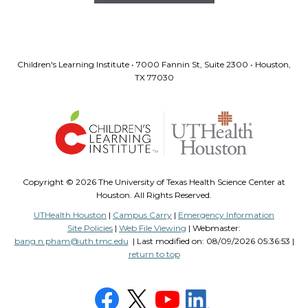
Children's Learning Institute • 7000 Fannin St, Suite 2300 • Houston,
TX 77030
Copyright ©
2026 The University of Texas Health Science Center at
Houston. All Rights Reserved.
UTHealth Houston
|
Campus Carry
|
Emergency Information
Site Policies
|
Web File Viewing
| Webmaster:
bang.n.pham@uth.tmc.edu
| Last modified on:
08/09/2026 05:36:53 |
return to top