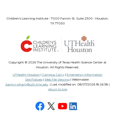
Children's Learning Institute • 7000 Fannin St, Suite 2300 • Houston,
TX 77030
Copyright ©
2026 The University of Texas Health Science Center at
Houston. All Rights Reserved.
UTHealth Houston
|
Campus Carry
|
Emergency Information
Site Policies
|
Web File Viewing
| Webmaster:
bang.n.pham@uth.tmc.edu
| Last modified on:
08/07/2026 18:26:38 |
return to top